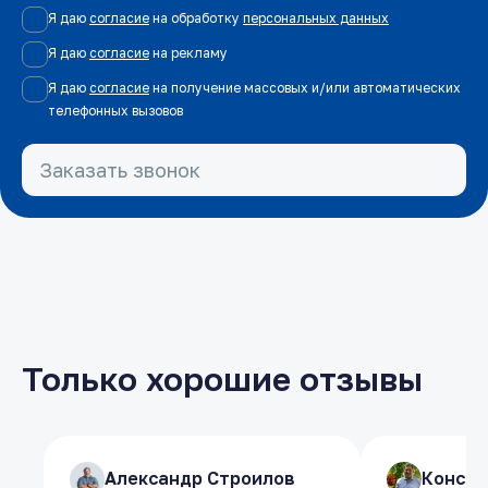
Я даю
согласие
на обработку
персональных данных
Я даю
согласие
на рекламу
Я даю
согласие
на получение массовых и/или автоматических
телефонных вызовов
Заказать звонок
Только хорошие отзывы
​Александр Строилов
​Александр Строилов
​Конст
​Конст