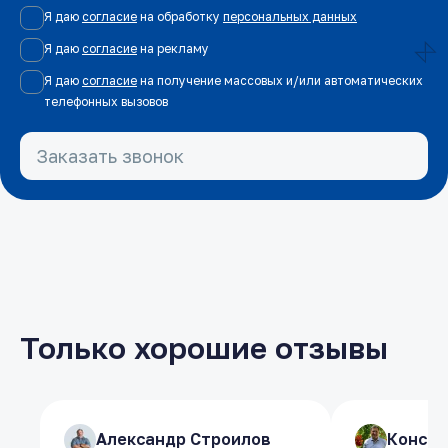
Я даю
согласие
на обработку
персональных данных
Я даю
согласие
на рекламу
Я даю
согласие
на получение массовых и/или автоматических
телефонных вызовов
Заказать звонок
Только хорошие отзывы
​Александр Строилов
​Александр Строилов
​Конст
​Конст