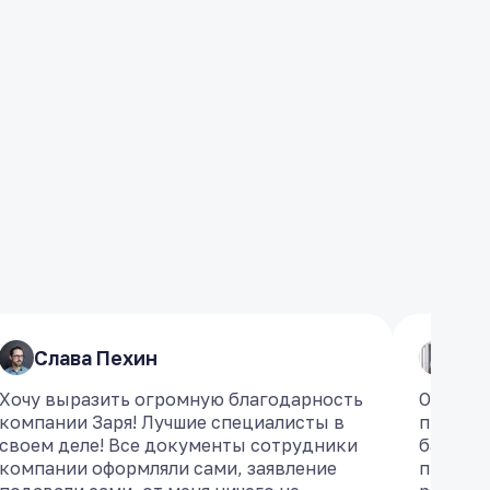
Слава Пехин
Слава Пехин
​Ро
​Ро
Хочу выразить огромную благодарность
Хочу выразить огромную благодарность
Обратил
Обратил
компании Заря! Лучшие специалисты в
компании Заря! Лучшие специалисты в
проблем
проблем
своем деле! Все документы сотрудники
своем деле! Все документы сотрудники
банкрот
банкрот
компании оформляли сами, заявление
компании оформляли сами, заявление
професс
професс