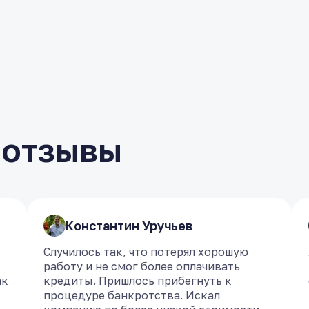
 отзывы
​Константин Уручьев
​Константин Уручьев
Случилось так, что потерял хорошую
Случилось так, что потерял хорошую
работу и не смог более оплачивать
работу и не смог более оплачивать
ак
ак
кредиты. Пришлось прибегнуть к
кредиты. Пришлось прибегнуть к
процедуре банкротства. Искал
процедуре банкротства. Искал