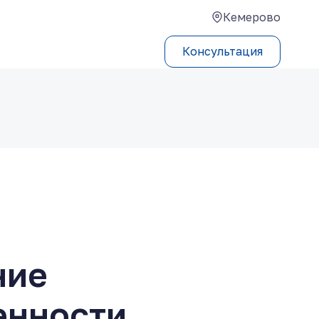
Кемерово
Консультация
ние
енности