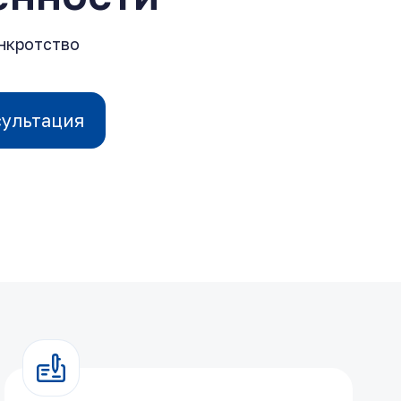
анкротство
сультация