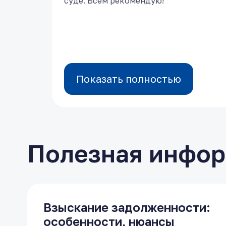
суде. Всем рекомендую!
суде. Всем рекомендую!
Показать полностью
Показать полностью
Полезная инфо
Взыскание задолженности:
особенности, нюансы