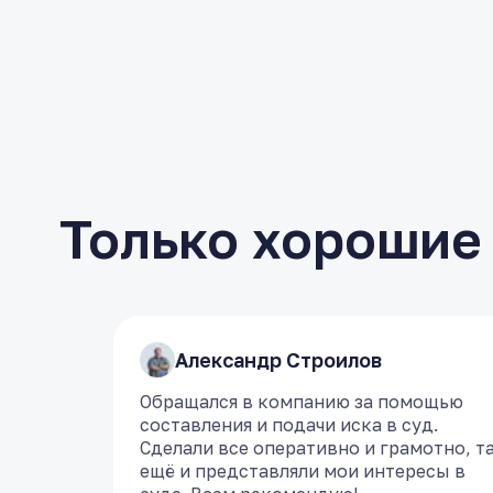
Только хорошие
​Александр Строилов
​Александр Строилов
Обращался в компанию за помощью
Обращался в компанию за помощью
составления и подачи иска в суд.
составления и подачи иска в суд.
Сделали все оперативно и грамотно, т
Сделали все оперативно и грамотно, т
ещё и представляли мои интересы в
ещё и представляли мои интересы в