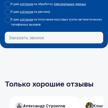
Я даю
согласие
на обработку
персональных данных
Я даю
согласие
на рекламу
Я даю
согласие
на получение массовых и/или автоматических
телефонных вызовов
Заказать звонок
Только хорошие отзывы
​Александр Строилов
​Александр Строилов
​Конст
​Конст