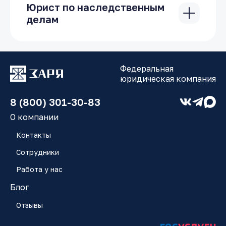
Юрист по наследственным
делам
При вступлении в наследство гражданин
может столкнуться с различными
проблемами и сложностями: отсутствие
доказательств факта родства с
Федеральная
наследователем, пропуск сроков
юридическая компания
вступления в наследство, отказ
нотариуса включить в наследственную
8 (800) 301-30-83
массу и другие. Профессиональный
юрист способен решить все эти
О компании
проблемы в Вашу пользу: добиться
Контакты
восстановления сроков вступления
наследства или установить факт родства
Сотрудники
или факт принятия наследства.
Работа у нас
Что делать, если Вы по каким-то
Блог
причинам пропустили срок оформления в
наследство? Как вместе с наследством
Отзывы
не получить долги наследодателя? Как
вести себя у нотариуса? На все эти