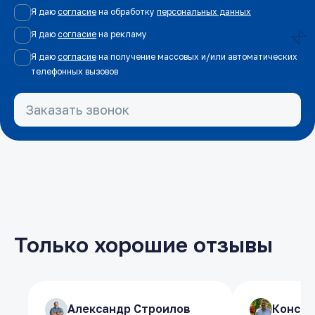
Я даю
согласие
на обработку
персональных данных
Я даю
согласие
на рекламу
Я даю
согласие
на получение массовых и/или автоматических
телефонных вызовов
Заказать звонок
Только хорошие отзывы
​Александр Строилов
​Александр Строилов
​Конст
​Конст