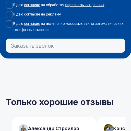
Я даю
согласие
на обработку
персональных данных
Я даю
согласие
на рекламу
Я даю
согласие
на получение массовых и/или автоматических
телефонных вызовов
Заказать звонок
Только хорошие отзывы
​Александр Строилов
​Александр Строилов
​Конст
​Конст