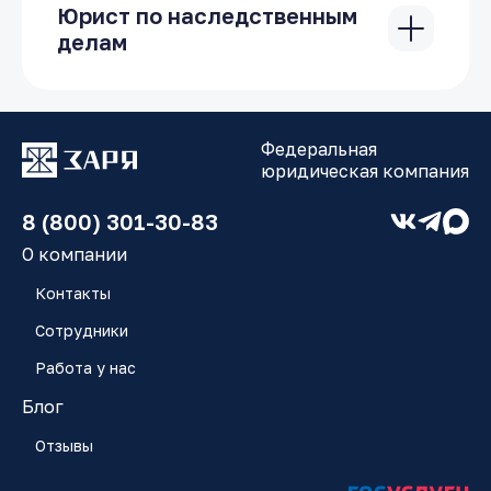
Юрист по наследственным
делам
При вступлении в наследство гражданин
может столкнуться с различными
проблемами и сложностями: отсутствие
доказательств факта родства с
Федеральная
наследователем, пропуск сроков
юридическая компания
вступления в наследство, отказ
нотариуса включить в наследственную
8 (800) 301-30-83
массу и другие. Профессиональный
юрист способен решить все эти
О компании
проблемы в Вашу пользу: добиться
Контакты
восстановления сроков вступления
наследства или установить факт родства
Сотрудники
или факт принятия наследства.
Работа у нас
Что делать, если Вы по каким-то
Блог
причинам пропустили срок оформления в
наследство? Как вместе с наследством
Отзывы
не получить долги наследодателя? Как
вести себя у нотариуса? На все эти