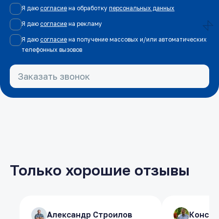
Я даю
согласие
на обработку
персональных данных
Я даю
согласие
на рекламу
Я даю
согласие
на получение массовых и/или автоматических
телефонных вызовов
Заказать звонок
Только хорошие отзывы
​Александр Строилов
​Александр Строилов
​Конст
​Конст