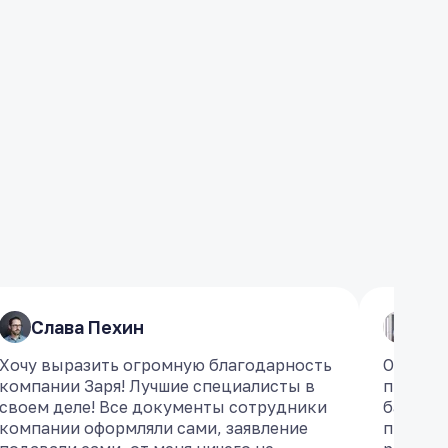
Слава Пехин
Слава Пехин
​Ро
​Ро
Хочу выразить огромную благодарность
Хочу выразить огромную благодарность
Обратил
Обратил
компании Заря! Лучшие специалисты в
компании Заря! Лучшие специалисты в
проблем
проблем
своем деле! Все документы сотрудники
своем деле! Все документы сотрудники
банкрот
банкрот
компании оформляли сами, заявление
компании оформляли сами, заявление
професс
професс