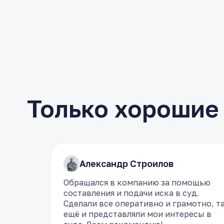
Только хорошие
​Александр Строилов
​Александр Строилов
Обращался в компанию за помощью
Обращался в компанию за помощью
составления и подачи иска в суд.
составления и подачи иска в суд.
Сделали все оперативно и грамотно, т
Сделали все оперативно и грамотно, т
ещё и представляли мои интересы в
ещё и представляли мои интересы в