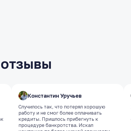
 отзывы
​Константин Уручьев
​Константин Уручьев
Случилось так, что потерял хорошую
Случилось так, что потерял хорошую
работу и не смог более оплачивать
работу и не смог более оплачивать
ак
ак
кредиты. Пришлось прибегнуть к
кредиты. Пришлось прибегнуть к
процедуре банкротства. Искал
процедуре банкротства. Искал