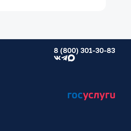
аву решает широкий круг вопросов. В
в административном или судебном
ажитого имущества;
проживания детей и порядка общения
8 (800) 301-30-83
 на детей, родителей, супругов;
ривание отцовства;
ие родительских прав;
ения;
 попечительства;
нно изъятого ребенка;
ния, вступление в наследство;
го договора и др.
ешение таких проблем приводит
. Например, при недостатке