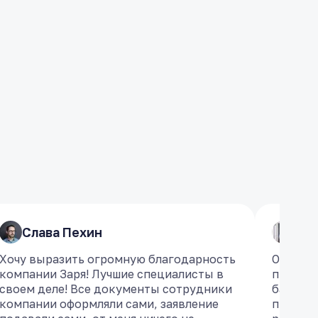
Слава Пехин
Слава Пехин
​Ро
​Ро
Хочу выразить огромную благодарность
Хочу выразить огромную благодарность
Обратил
Обратил
компании Заря! Лучшие специалисты в
компании Заря! Лучшие специалисты в
проблем
проблем
своем деле! Все документы сотрудники
своем деле! Все документы сотрудники
банкрот
банкрот
компании оформляли сами, заявление
компании оформляли сами, заявление
професс
професс