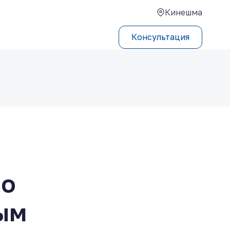
Кинешма
Консультация
по
ым