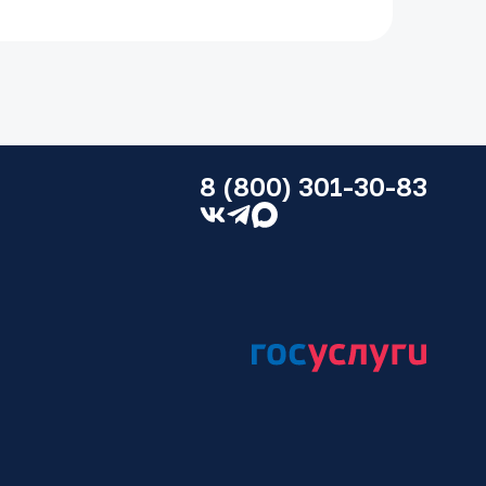
аву решает широкий круг вопросов. В
в административном или судебном
ажитого имущества;
проживания детей и порядка общения
8 (800) 301-30-83
 на детей, родителей, супругов;
ривание отцовства;
ие родительских прав;
ения;
 попечительства;
нно изъятого ребенка;
ния, вступление в наследство;
го договора и др.
ешение таких проблем приводит
. Например, при недостатке