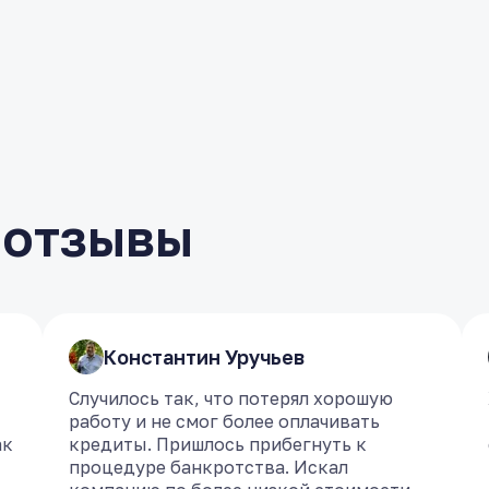
 отзывы
​Константин Уручьев
​Константин Уручьев
Случилось так, что потерял хорошую
Случилось так, что потерял хорошую
работу и не смог более оплачивать
работу и не смог более оплачивать
ак
ак
кредиты. Пришлось прибегнуть к
кредиты. Пришлось прибегнуть к
процедуре банкротства. Искал
процедуре банкротства. Искал