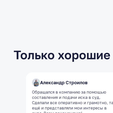
Только хорошие
​Александр Строилов
​Александр Строилов
Обращался в компанию за помощью
Обращался в компанию за помощью
составления и подачи иска в суд.
составления и подачи иска в суд.
Сделали все оперативно и грамотно, т
Сделали все оперативно и грамотно, т
ещё и представляли мои интересы в
ещё и представляли мои интересы в