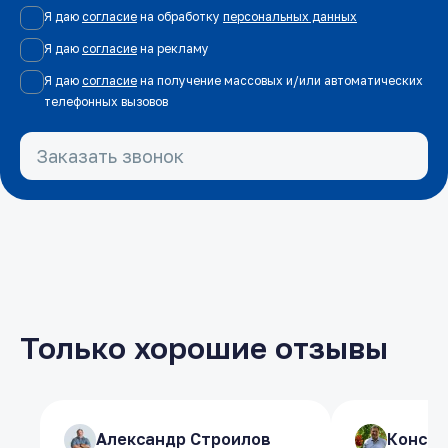
Я даю
согласие
на обработку
персональных данных
Я даю
согласие
на рекламу
Я даю
согласие
на получение массовых и/или автоматических
телефонных вызовов
Заказать звонок
Только хорошие отзывы
​Александр Строилов
​Александр Строилов
​Конст
​Конст