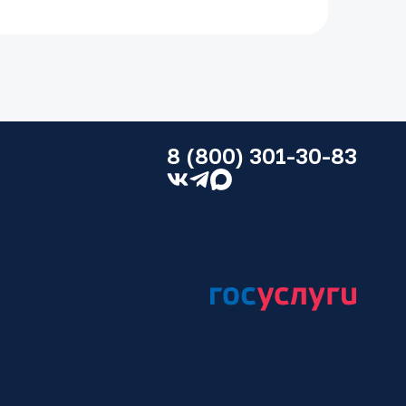
аву решает широкий круг вопросов. В
в административном или судебном
ажитого имущества;
проживания детей и порядка общения
8 (800) 301-30-83
 на детей, родителей, супругов;
ривание отцовства;
ие родительских прав;
ения;
 попечительства;
нно изъятого ребенка;
ния, вступление в наследство;
го договора и др.
ешение таких проблем приводит
. Например, при недостатке