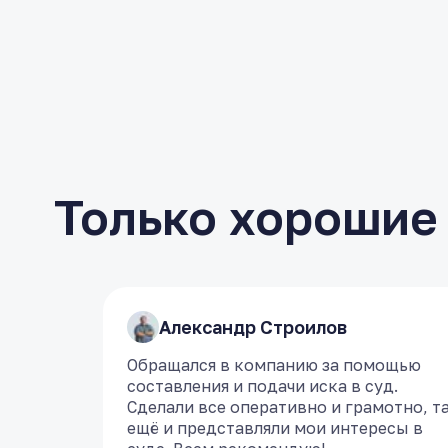
Только хорошие
​Александр Строилов
​Александр Строилов
Обращался в компанию за помощью
Обращался в компанию за помощью
составления и подачи иска в суд.
составления и подачи иска в суд.
Сделали все оперативно и грамотно, т
Сделали все оперативно и грамотно, т
ещё и представляли мои интересы в
ещё и представляли мои интересы в