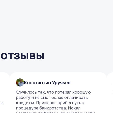
 отзывы
​Константин Уручьев
​Константин Уручьев
Случилось так, что потерял хорошую
Случилось так, что потерял хорошую
работу и не смог более оплачивать
работу и не смог более оплачивать
ак
ак
кредиты. Пришлось прибегнуть к
кредиты. Пришлось прибегнуть к
процедуре банкротства. Искал
процедуре банкротства. Искал