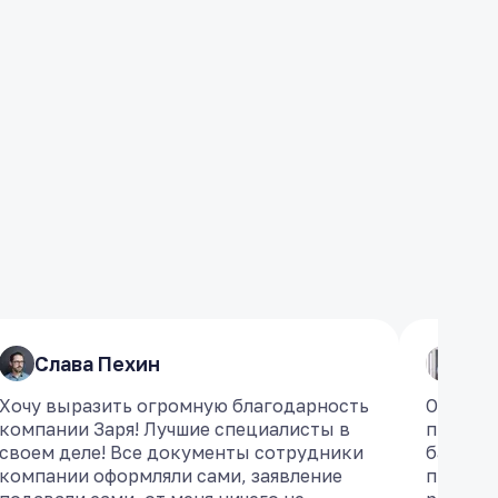
Слава Пехин
Слава Пехин
​Ро
​Ро
Хочу выразить огромную благодарность
Хочу выразить огромную благодарность
Обратил
Обратил
компании Заря! Лучшие специалисты в
компании Заря! Лучшие специалисты в
проблем
проблем
своем деле! Все документы сотрудники
своем деле! Все документы сотрудники
банкрот
банкрот
компании оформляли сами, заявление
компании оформляли сами, заявление
професс
професс