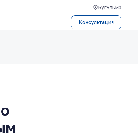
Бугульма
Консультация
по
ым