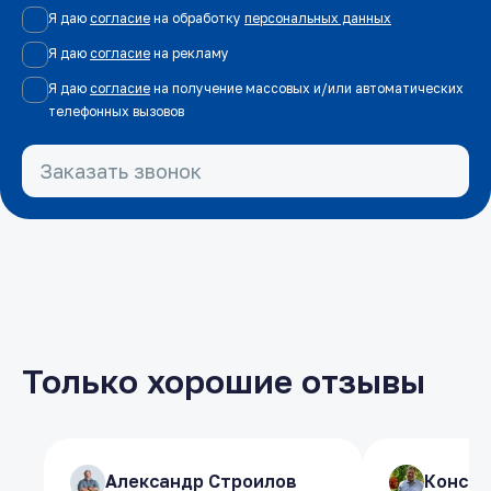
Я даю
согласие
на обработку
персональных данных
Я даю
согласие
на рекламу
Я даю
согласие
на получение массовых и/или автоматических
телефонных вызовов
Заказать звонок
Только хорошие отзывы
​Александр Строилов
​Александр Строилов
​Конст
​Конст