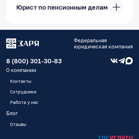
Юрист по пенсионным делам
Каждый гражданин имеет право на
получение пенсии от государства.
Существуют следущие виды пенсии:
Федеральная
• пенсия по старости;
юридическая компания
• пенсия по инвалидности;
• пенсия в случае потери кормильца.
8 (800) 301-30-83
Процедура выхода на пенсию строго
регламентируется действующим
О компании
законодательством. Однако на практике
Контакты
часто оказывается, что в сфере
пенсионного страхования гражданин
Сотрудники
может столкнуться с массой вопросов и
проблем, среди которых:
Работа у нас
• отказ Пенсионного фонда в выплате
Блог
пенсии;
• исключение из стажа определённых
Отзывы
периодов работы гражданина;
• несправедливое уменьшение размера