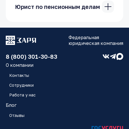
Юрист по пенсионным делам
Каждый гражданин имеет право на
получение пенсии от государства.
Существуют следущие виды пенсии:
Федеральная
• пенсия по старости;
юридическая компания
• пенсия по инвалидности;
• пенсия в случае потери кормильца.
8 (800) 301-30-83
Процедура выхода на пенсию строго
регламентируется действующим
О компании
законодательством. Однако на практике
Контакты
часто оказывается, что в сфере
пенсионного страхования гражданин
Сотрудники
может столкнуться с массой вопросов и
проблем, среди которых:
Работа у нас
• отказ Пенсионного фонда в выплате
Блог
пенсии;
• исключение из стажа определённых
Отзывы
периодов работы гражданина;
• несправедливое уменьшение размера