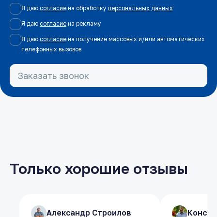
Я даю
согласие
на обработку
персональных данных
Я даю
согласие
на рекламу
Я даю
согласие
на получение массовых и/или автоматических
телефонных вызовов
Заказать звонок
Только хорошие отзывы
​Александр Строилов
​Александр Строилов
​Конст
​Конст