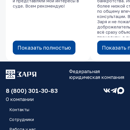
и представляли мои интересы в
и представляли мои интересы в
банкротства. И
банкротства. И
суде. Всем рекомендую!
суде. Всем рекомендую!
более низкой с
более низкой с
по общему впе
по общему впе
консультации. 
консультации. 
Заря и не пожа
Заря и не пожа
доброжелатель
доброжелатель
всё сразу объя
всё сразу объя
процедуру, а о
процедуру, а о
информировали 
информировали 
Показать полностью
Показать полностью
Показать 
Показать 
электронной по
электронной по
визитах. Так ж
визитах. Так ж
рассрочку, так 
рассрочку, так 
заплатить за ус
заплатить за ус
было. Вчера су
было. Вчера су
Федеральная
процедуру бан
процедуру бан
юридическая компания
завершить, от 
завершить, от 
освободить. Ог
освободить. Ог
за помощь!
за помощь!
8 (800) 301-30-83
О компании
Контакты
Сотрудники
Работа у нас