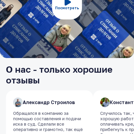
Посмотреть
О нас - только хорошие
отзывы
​Александр Строилов
​Александр Строилов
​Констант
​Констант
Обращался в компанию за
Обращался в компанию за
Случилось так,
Случилось так,
помощью составления и подачи
помощью составления и подачи
хорошую работу
хорошую работу
иска в суд. Сделали все
иска в суд. Сделали все
оплачивать кре
оплачивать кре
оперативно и грамотно, так ещё
оперативно и грамотно, так ещё
прибегнуть к п
прибегнуть к п