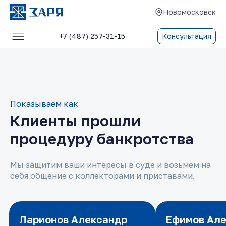
Новомосковск
+7 (487) 257-31-15
Консультация
Услуги
О компании
Блог
Показываем как
Клиенты прошли
Отзывы
процедуру банкротства
Контакты
Мы защитим ваши интересы в суде и возьмем на
себя общение с коллекторами и приставами.
Ларионов Александр
Ларионов Александр
Ефимов Ал
Ефимов Ал