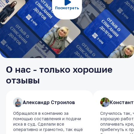
Посмотреть
О нас - только хорошие
отзывы
​Александр Строилов
​Александр Строилов
​Констант
​Констант
Обращался в компанию за
Обращался в компанию за
Случилось так,
Случилось так,
помощью составления и подачи
помощью составления и подачи
хорошую работу
хорошую работу
иска в суд. Сделали все
иска в суд. Сделали все
оплачивать кре
оплачивать кре
оперативно и грамотно, так ещё
оперативно и грамотно, так ещё
прибегнуть к п
прибегнуть к п