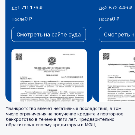
1 711 176 ₽
1 711 176 ₽
2 872 446 ₽
2 872 446 ₽
До
До
До
До
0 ₽
0 ₽
0 ₽
0 ₽
После
После
После
После
Смотреть на сайте суда
Смотреть на сайте суда
Смотреть н
Смотреть н
*Банкротство влечет негативные последствия, в том
числе ограничения на получение кредита и повторное
банкротство в течение пяти лет. Предварительно
обратитесь к своему кредитору и в МФЦ