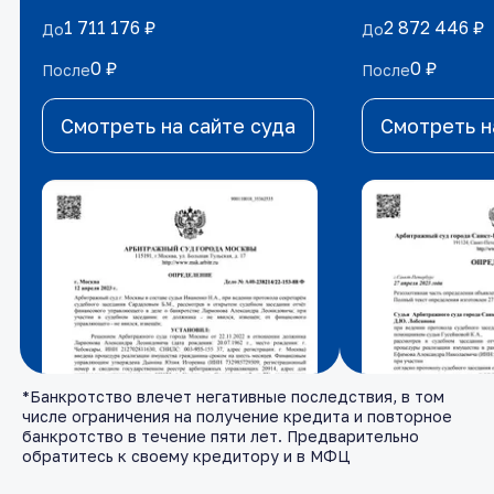
1 711 176 ₽
1 711 176 ₽
2 872 446 ₽
2 872 446 ₽
До
До
До
До
0 ₽
0 ₽
0 ₽
0 ₽
После
После
После
После
Смотреть на сайте суда
Смотреть на сайте суда
Смотреть н
Смотреть н
*Банкротство влечет негативные последствия, в том
числе ограничения на получение кредита и повторное
банкротство в течение пяти лет. Предварительно
обратитесь к своему кредитору и в МФЦ