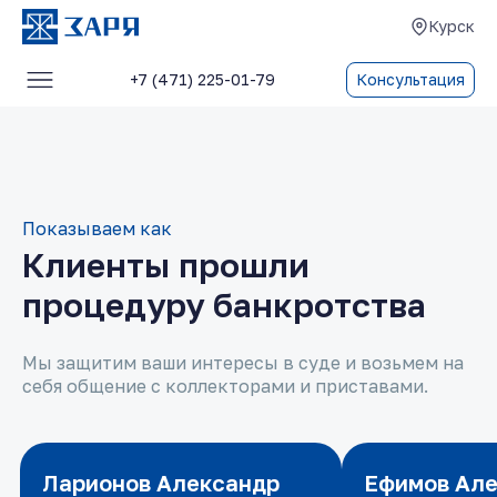
Курск
+7 (471) 225-01-79
Консультация
Услуги
О компании
Блог
Показываем как
Клиенты прошли
Отзывы
процедуру банкротства
Контакты
Мы защитим ваши интересы в суде и возьмем на
себя общение с коллекторами и приставами.
Ларионов Александр
Ларионов Александр
Ефимов Ал
Ефимов Ал