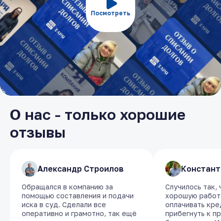
Посмотреть
О нас - только хорошие
отзывы
​Александр Строилов
​Александр Строилов
​Констант
​Констант
Обращался в компанию за
Обращался в компанию за
Случилось так,
Случилось так,
помощью составления и подачи
помощью составления и подачи
хорошую работу
хорошую работу
иска в суд. Сделали все
иска в суд. Сделали все
оплачивать кре
оплачивать кре
оперативно и грамотно, так ещё
оперативно и грамотно, так ещё
прибегнуть к п
прибегнуть к п