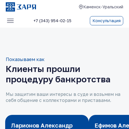
Каменск-Уральский
+7 (343) 954-02-15
Консультация
Услуги
О компании
Блог
Показываем как
Клиенты прошли
Отзывы
процедуру банкротства
Контакты
Мы защитим ваши интересы в суде и возьмем на
себя общение с коллекторами и приставами.
Ларионов Александр
Ларионов Александр
Ефимов Ал
Ефимов Ал