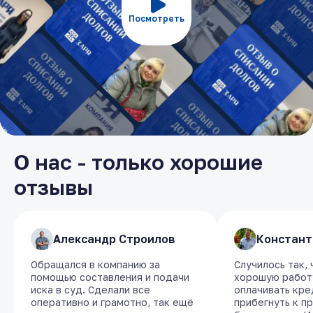
Посмотреть
О нас - только хорошие
отзывы
​Александр Строилов
​Александр Строилов
​Констант
​Констант
Обращался в компанию за
Обращался в компанию за
Случилось так,
Случилось так,
помощью составления и подачи
помощью составления и подачи
хорошую работу
хорошую работу
иска в суд. Сделали все
иска в суд. Сделали все
оплачивать кре
оплачивать кре
оперативно и грамотно, так ещё
оперативно и грамотно, так ещё
прибегнуть к п
прибегнуть к п