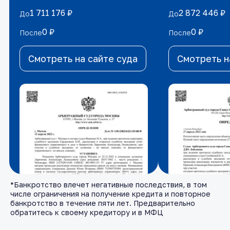
1 711 176 ₽
1 711 176 ₽
2 872 446 ₽
2 872 446 ₽
До
До
До
До
0 ₽
0 ₽
0 ₽
0 ₽
После
После
После
После
Смотреть на сайте суда
Смотреть на сайте суда
Смотреть н
Смотреть н
*Банкротство влечет негативные последствия, в том
числе ограничения на получение кредита и повторное
банкротство в течение пяти лет. Предварительно
обратитесь к своему кредитору и в МФЦ