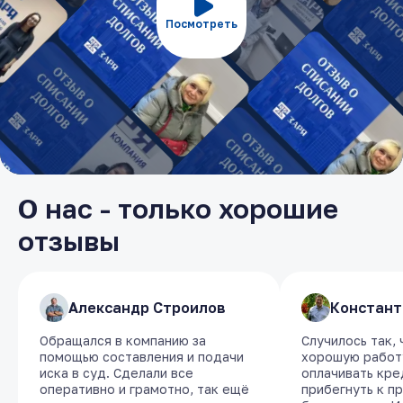
Посмотреть
О нас - только хорошие
отзывы
​Александр Строилов
​Александр Строилов
​Констант
​Констант
Обращался в компанию за
Обращался в компанию за
Случилось так,
Случилось так,
помощью составления и подачи
помощью составления и подачи
хорошую работу
хорошую работу
иска в суд. Сделали все
иска в суд. Сделали все
оплачивать кре
оплачивать кре
оперативно и грамотно, так ещё
оперативно и грамотно, так ещё
прибегнуть к п
прибегнуть к п