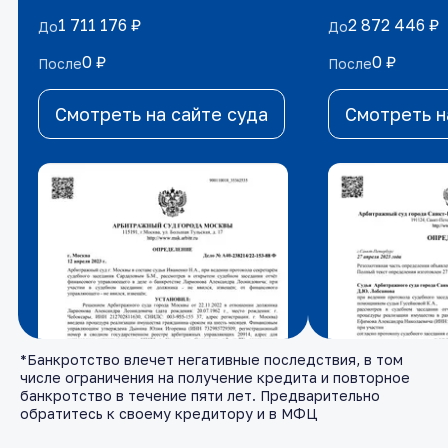
1 711 176 ₽
1 711 176 ₽
2 872 446 ₽
2 872 446 ₽
До
До
До
До
0 ₽
0 ₽
0 ₽
0 ₽
После
После
После
После
Смотреть на сайте суда
Смотреть на сайте суда
Смотреть н
Смотреть н
*Банкротство влечет негативные последствия, в том
числе ограничения на получение кредита и повторное
банкротство в течение пяти лет. Предварительно
обратитесь к своему кредитору и в МФЦ