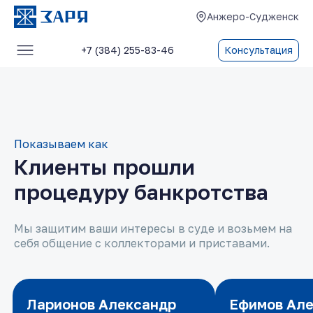
Анжеро-Судженск
+7 (384) 255-83-46
Консультация
Услуги
О компании
Блог
Показываем как
Клиенты прошли
Отзывы
процедуру банкротства
Контакты
Мы защитим ваши интересы в суде и возьмем на
себя общение с коллекторами и приставами.
Ларионов Александр
Ларионов Александр
Ефимов Ал
Ефимов Ал