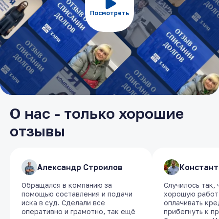
Посмотреть
О нас - только хорошие
отзывы
​Александр Строилов
​Александр Строилов
​Констант
​Констант
Обращался в компанию за
Обращался в компанию за
Случилось так,
Случилось так,
помощью составления и подачи
помощью составления и подачи
хорошую работу
хорошую работу
иска в суд. Сделали все
иска в суд. Сделали все
оплачивать кре
оплачивать кре
оперативно и грамотно, так ещё
оперативно и грамотно, так ещё
прибегнуть к п
прибегнуть к п