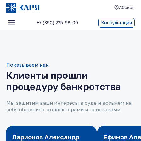
Абакан
+7 (390) 225-98-00
Консультация
Услуги
О компании
Блог
Показываем как
Клиенты прошли
Отзывы
процедуру банкротства
Контакты
Мы защитим ваши интересы в суде и возьмем на
себя общение с коллекторами и приставами.
Ларионов Александр
Ларионов Александр
Ефимов Ал
Ефимов Ал