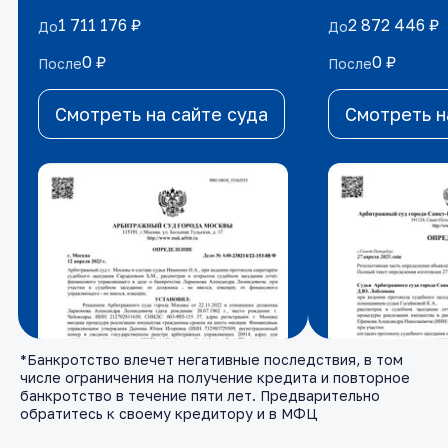
1 711 176 ₽
1 711 176 ₽
2 872 446 ₽
2 872 446 ₽
До
До
До
До
0 ₽
0 ₽
0 ₽
0 ₽
После
После
После
После
Смотреть на сайте суда
Смотреть на сайте суда
Смотреть н
Смотреть н
*Банкротство влечет негативные последствия, в том
числе ограничения на получение кредита и повторное
банкротство в течение пяти лет. Предварительно
обратитесь к своему кредитору и в МФЦ