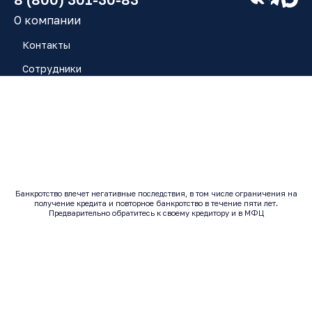
О компании
Контакты
Сотрудники
Работа у нас
Блог
Отзывы
Банкротство влечет негативные последствия, в том числе ограничения на
получение кредита и повторное банкротство в течение пяти лет.
© 2017 - 2026 | Все права защищены
Предварительно обратитесь к своему кредитору и в МФЦ
Исполнитель: ООО "ЮК ЗАРЯ" ОГРН: 1246300014443 |
ИНН: 6320080937
Согласие на обработку персональных данных
Политика конфиденциальности
Согласие на рекламу
Согласие на получение массовых и/или автоматических
телефонных вызовов