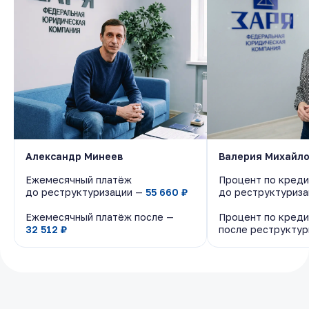
Александр Минеев
Александр Минеев
Валерия Михайл
Валерия Михайл
Ежемесячный платёж
Ежемесячный платёж
Процент по креди
Процент по креди
до реструктуризации —
до реструктуризации —
55 660 ₽
55 660 ₽
до реструктуриз
до реструктуриз
Ежемесячный платёж после —
Ежемесячный платёж после —
Процент по креди
Процент по креди
32 512 ₽
32 512 ₽
после реструкту
после реструкту