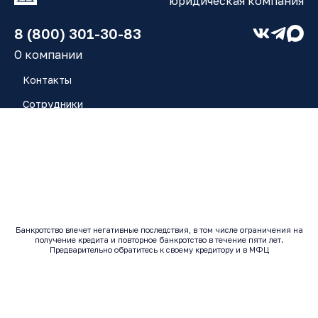
юридическая компания
8 (800) 301-30-83
О компании
Контакты
Сотрудники
Работа у нас
Блог
Отзывы
Банкротство влечет негативные последствия, в том числе ограничения на
получение кредита и повторное банкротство в течение пяти лет.
© 2017 - 2026 | Все права защищены
Предварительно обратитесь к своему кредитору и в МФЦ
Исполнитель: ООО "ЮК ЗАРЯ" ОГРН: 1246300014443 |
ИНН: 6320080937
Согласие на обработку персональных данных
Политика конфиденциальности