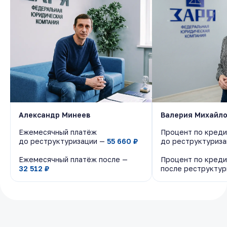
Александр Минеев
Александр Минеев
Валерия Михайл
Валерия Михайл
Ежемесячный платёж
Ежемесячный платёж
Процент по креди
Процент по креди
до реструктуризации —
до реструктуризации —
55 660 ₽
55 660 ₽
до реструктуриз
до реструктуриз
Ежемесячный платёж после —
Ежемесячный платёж после —
Процент по креди
Процент по креди
32 512 ₽
32 512 ₽
после реструкту
после реструкту