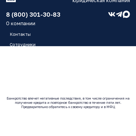
юридическая компания
8 (800) 301-30-83
О компании
Контакты
Сотрудники
Работа у нас
Блог
Отзывы
Банкротство влечет негативные последствия, в том числе ограничения на
получение кредита и повторное банкротство в течение пяти лет.
© 2017 - 2026 | Все права защищены
Предварительно обратитесь к своему кредитору и в МФЦ
Исполнитель: ООО "ЮК ЗАРЯ" ОГРН: 1246300014443 |
ИНН: 6320080937
Согласие на обработку персональных данных
Политика конфиденциальности