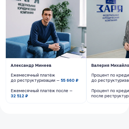
Александр Минеев
Александр Минеев
Валерия Михайл
Валерия Михайл
Ежемесячный платёж
Ежемесячный платёж
Процент по креди
Процент по креди
до реструктуризации —
до реструктуризации —
55 660 ₽
55 660 ₽
до реструктуриз
до реструктуриз
Ежемесячный платёж после —
Ежемесячный платёж после —
Процент по креди
Процент по креди
32 512 ₽
32 512 ₽
после реструкту
после реструкту