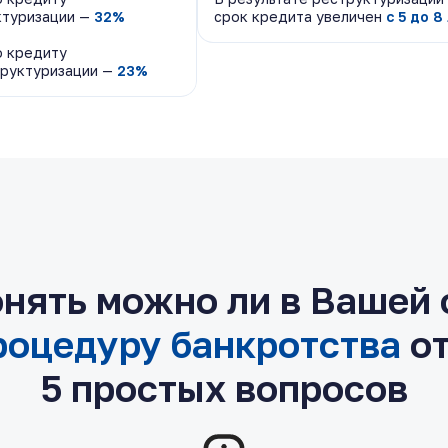
ктуризации —
ктуризации —
32%
32%
срок кредита увеличен
срок кредита увеличен
с 5 до 8
с 5 до 8
о кредиту
о кредиту
труктуризации —
труктуризации —
23%
23%
нять можно ли в Вашей
роцедуру банкротства
от
5 простых вопросов