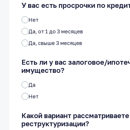
У вас есть просрочки по креди
Нет
Да, от 1 до 3 месяцев
Да, свыше 3 месяцев
Есть ли у вас залоговое/ипоте
имущество?
Да
Нет
Какой вариант рассматриваете
реструктуризации?