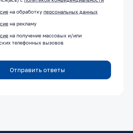
ся(ась) с
политикой конфиденциальности
асие
на обработку
персональных данных
асие
на рекламу
асие
на получение массовых и/или
ских телефонных вызовов
Отправить ответы