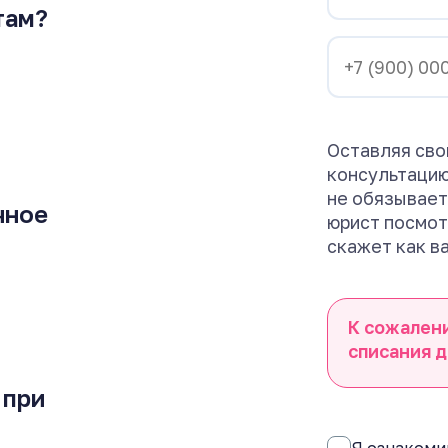
там?
Оставляя сво
консультацию
не обязывает
чное
юрист посмот
скажет как в
К сожален
списания д
 при