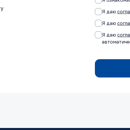
Я ознакомил
ту
Я даю
согл
Я даю
согл
Я даю
согл
автоматиче