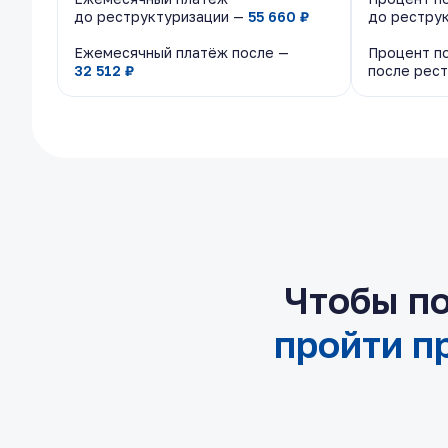
до реструктуризации —
до реструктуризации —
55 660 ₽
55 660 ₽
до рестру
до рестру
Ежемесячный платёж после —
Ежемесячный платёж после —
Процент п
Процент п
32 512 ₽
32 512 ₽
после рес
после рес
Чтобы по
пройти п