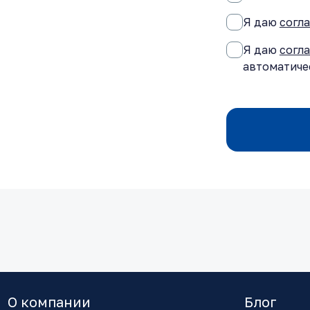
Я даю
согл
Я даю
согл
автоматиче
О компании
Блог