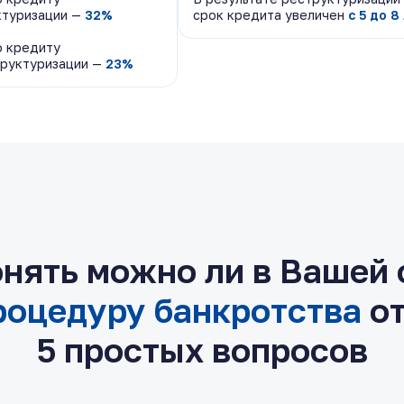
ктуризации —
ктуризации —
32%
32%
срок кредита увеличен
срок кредита увеличен
с 5 до 8
с 5 до 8
о кредиту
о кредиту
труктуризации —
труктуризации —
23%
23%
нять можно ли в Вашей
роцедуру банкротства
от
5 простых вопросов