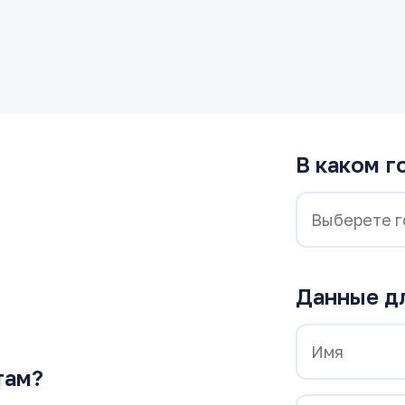
В каком г
Данные д
там?