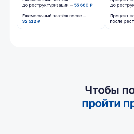
до реструктуризации —
до реструктуризации —
55 660 ₽
55 660 ₽
до рестру
до рестру
Ежемесячный платёж после —
Ежемесячный платёж после —
Процент п
Процент п
32 512 ₽
32 512 ₽
после рес
после рес
Чтобы по
пройти п