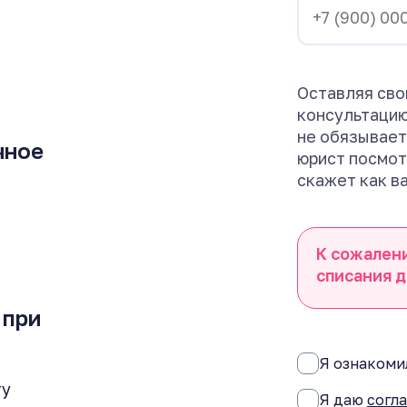
Оставляя сво
консультацию
не обязывает
чное
юрист посмот
скажет как в
К сожален
списания д
 при
Я ознакомил
ту
Я даю
согл