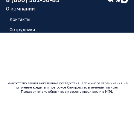
О компании
Контакты
Сотрудники
Работа у нас
Блог
Отзывы
Банкротство влечет негативные последствия, в том числе ограничения на
получение кредита и повторное банкротство в течение пяти лет.
© 2017 - 2026 | Все права защищены
Предварительно обратитесь к своему кредитору и в МФЦ
Исполнитель: ООО "ЮК ЗАРЯ" ОГРН: 1246300014443 |
ИНН: 6320080937
Согласие на обработку персональных данных
Политика конфиденциальности
Согласие на рекламу
Согласие на получение массовых и/или автоматических
телефонных вызовов