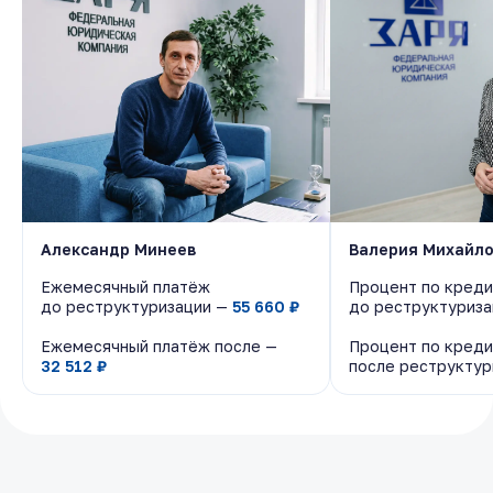
Александр Минеев
Александр Минеев
Валерия Михайл
Валерия Михайл
Ежемесячный платёж
Ежемесячный платёж
Процент по креди
Процент по креди
до реструктуризации —
до реструктуризации —
55 660 ₽
55 660 ₽
до реструктуриз
до реструктуриз
Ежемесячный платёж после —
Ежемесячный платёж после —
Процент по креди
Процент по креди
32 512 ₽
32 512 ₽
после реструкту
после реструкту