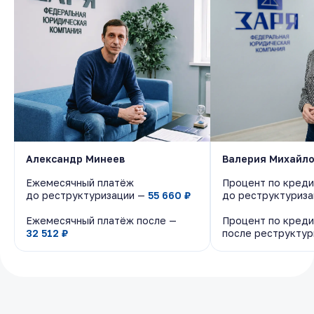
Александр Минеев
Александр Минеев
Валерия Михайл
Валерия Михайл
Ежемесячный платёж
Ежемесячный платёж
Процент по креди
Процент по креди
до реструктуризации —
до реструктуризации —
55 660 ₽
55 660 ₽
до реструктуриз
до реструктуриз
Ежемесячный платёж после —
Ежемесячный платёж после —
Процент по креди
Процент по креди
32 512 ₽
32 512 ₽
после реструкту
после реструкту