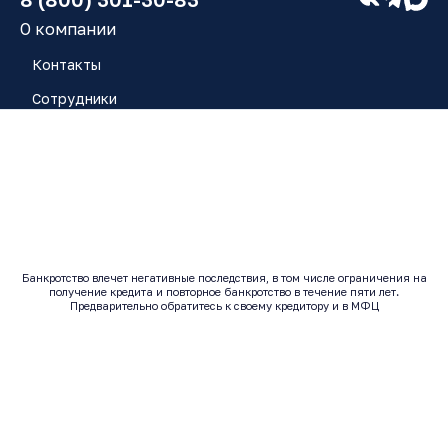
О компании
Контакты
Сотрудники
Работа у нас
Блог
Отзывы
Банкротство влечет негативные последствия, в том числе ограничения на
получение кредита и повторное банкротство в течение пяти лет.
© 2017 - 2026 | Все права защищены
Предварительно обратитесь к своему кредитору и в МФЦ
Исполнитель: ООО "ЮК ЗАРЯ" ОГРН: 1246300014443 |
ИНН: 6320080937
Согласие на обработку персональных данных
Политика конфиденциальности
Согласие на рекламу
Согласие на получение массовых и/или автоматических
телефонных вызовов