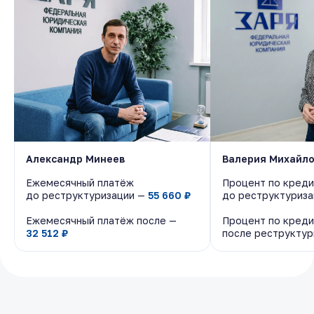
Александр Минеев
Александр Минеев
Валерия Михайл
Валерия Михайл
Ежемесячный платёж
Ежемесячный платёж
Процент по креди
Процент по креди
до реструктуризации —
до реструктуризации —
55 660 ₽
55 660 ₽
до реструктуриз
до реструктуриз
Ежемесячный платёж после —
Ежемесячный платёж после —
Процент по креди
Процент по креди
32 512 ₽
32 512 ₽
после реструкту
после реструкту