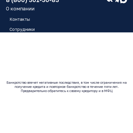
О компании
Контакты
Сотрудники
Работа у нас
Блог
Отзывы
Банкротство влечет негативные последствия, в том числе ограничения на
получение кредита и повторное банкротство в течение пяти лет.
© 2017 - 2026 | Все права защищены
Предварительно обратитесь к своему кредитору и в МФЦ
Исполнитель: ООО "ЮК ЗАРЯ" ОГРН: 1246300014443 |
ИНН: 6320080937
Согласие на обработку персональных данных
Политика конфиденциальности
Согласие на рекламу
Согласие на получение массовых и/или автоматических
телефонных вызовов