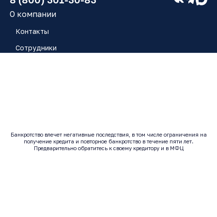
О компании
Контакты
Сотрудники
Работа у нас
Блог
Отзывы
Банкротство влечет негативные последствия, в том числе ограничения на
получение кредита и повторное банкротство в течение пяти лет.
© 2017 - 2026 | Все права защищены
Предварительно обратитесь к своему кредитору и в МФЦ
Исполнитель: ООО "ЮК ЗАРЯ" ОГРН: 1246300014443 |
ИНН: 6320080937
Согласие на обработку персональных данных
Политика конфиденциальности
Согласие на рекламу
Согласие на получение массовых и/или автоматических
телефонных вызовов