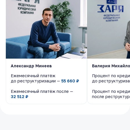
Александр Минеев
Александр Минеев
Валерия Михайл
Валерия Михайл
Ежемесячный платёж
Ежемесячный платёж
Процент по креди
Процент по креди
до реструктуризации —
до реструктуризации —
55 660 ₽
55 660 ₽
до реструктуриз
до реструктуриз
Ежемесячный платёж после —
Ежемесячный платёж после —
Процент по креди
Процент по креди
32 512 ₽
32 512 ₽
после реструкту
после реструкту