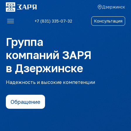
Дзержинск
+7 (831) 335-07-32
Консультация
Услуги
Группа
О компании
компаний ЗАРЯ
Блог
в Дзержинске
Отзывы
Контакты
Надежность и высокие компетенции
Обращение